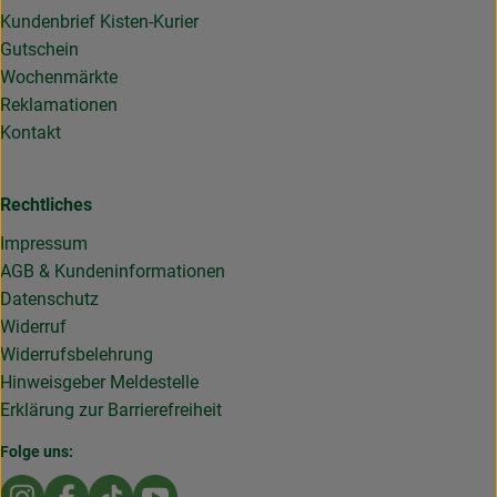
Kundenbrief Kisten-Kurier
Gutschein
Wochenmärkte
Reklamationen
Kontakt
Rechtliches
Impressum
AGB & Kundeninformationen
Datenschutz
Widerruf
Widerrufsbelehrung
Hinweisgeber Meldestelle
Erklärung zur Barrierefreiheit
Folge uns:
Externer Link zu https://www.instagram.com/die.rollende
Externer Link zu https://www.facebook.com/Dierol
Externer Link zu https://www.tiktok.com/@die
Externer Link zu https://www.youtub