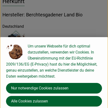
Herkunft
Hersteller: Berchtesgadener Land Bio
Deutschland
Um unsere Webseite für dich optimal
darzustellen, verwenden wir Cookies. In
Milchwerke Berchtesgadener Land Chiemgau eG
Übereinstimmung mit der EU-Richtlinie
2009/136/EG (E-Privacy) hast du hier die Möglichkeit,
D 83451 Piding
genau einzustellen, an welche Dienstleister du deine
Kontrollnummer D-BY-M-037-20037-B
Daten weitergeben möchtest.
zur WebSite
(Daten von Ecoinform)
Nur notwendige Cookies zulassen
Berchtesgadener Land Bio
Alle Cookies zulassen