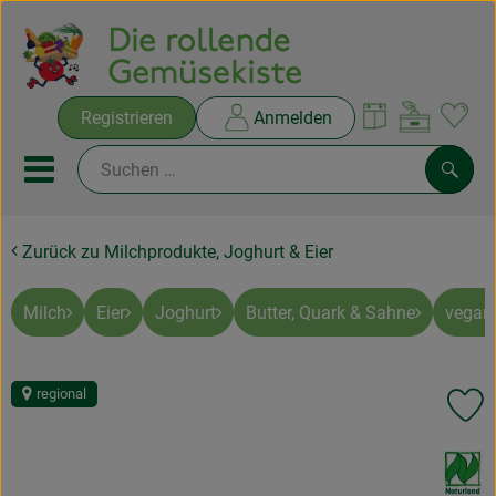
Warenko
Registrieren
Anmelden
Link
Mobiles Menu öffnen oder sc
Such
Zurück zu Milchprodukte, Joghurt & Eier
Ökokisten
Rezepte
Milch
Eier
Joghurt
Butter, Quark & Sahne
vegan
THEMENWELTEN
regional
Pr
NEUES & ANGEBOTE
, Verband:
Ökokisten