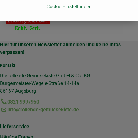
Cookie-Einstellungen
Hier für unseren Newsletter anmelden und keine Infos
verpassen!
Kontakt
Die rollende Gemüsekiste GmbH & Co. KG
Bürgermeister-Wegele-Straße 14-14a
86167 Augsburg
0821 9997950
info@rollende-gemuesekiste.de
Lieferservice
Häufige Fragen