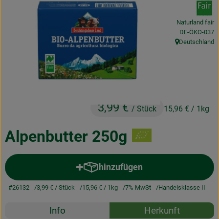
Obst & Gemüse
Naturland fair
Frisches
, Kontrollstelle
DE-ÖKO-037
Deutschland
, Herkunft:
Naturkost
Getränke
Drogerie & Diverses
3,99 €
/ Stück
15,96 €
/ 1kg
Lieferservice
Alpenbutter 250g
Über uns
hinzufügen
Produkt zum Warenkorb hinzuf
Infos
#26132
3,99 €
/ Stück
15,96 €
/ 1kg
7% MwSt
Handelsklasse II
Geschäftskunden
Rezepte
Info
Herkunft