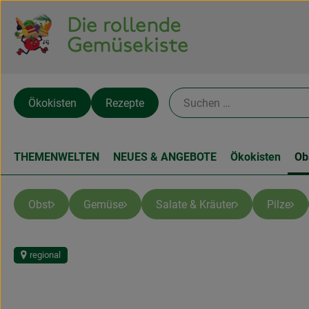
Ökokisten
Rezepte
THEMENWELTEN
NEUES & ANGEBOTE
Ökokisten
Ob
Obst
Gemüse
Salate & Kräuter
Pilze
regional