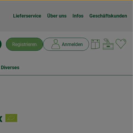
Lieferservice
Über uns
Infos
Geschäftskunden
Warenk
L
Registrieren
Anmelden
chen
 Diverses
x
n