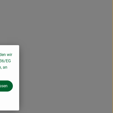
den wir
136/EG
n, an
assen