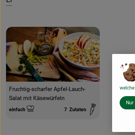
Rezept zu Favouri
welche 
Fruchtig-scharfer Apfel-Lauch-
Salat mit Käsewürfeln
Nur
einfach
7
Zutaten
Schwierigkeit: