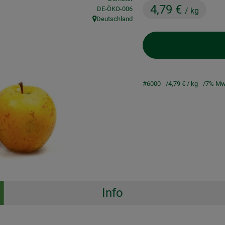
4,79 €
, Kontrollstelle:
DE-ÖKO-006
/ kg
Deutschland
, Herkunft:
#6000
4,79 €
/ kg
7% Mw
Info