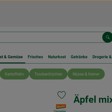
Su
st & Gemüse
Frisches
Naturkost
Getränke
Drogerie &
Kartoffeln
Trockenfrüchte
Nüsse & Kerne
Äpfel mi
Produkt zu Favouriten hinzufüge
, Verband:
Demeter