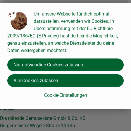
Produktinformationen
Um unsere Webseite für dich optimal
darzustellen, verwenden wir Cookies. In
Übereinstimmung mit der EU-Richtlinie
2009/136/EG (E-Privacy) hast du hier die Möglichkeit,
Herkunft
genau einzustellen, an welche Dienstleister du deine
Daten weitergeben möchtest.
Hersteller: Schlachtenberger
Nur notwendige Cookies zulassen
88048 Friedrichshafen Deutschland
zur Webseite
Alle Cookies zulassen
Hier für unseren Newsletter anmelden und keine Infos
Cookie-Einstellungen
verpassen!
Kontakt
Die rollende Gemüsekiste GmbH & Co. KG
Bürgermeister-Wegele-Straße 14-14a