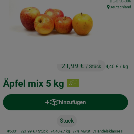
, Kontrollstelle
DE-ÖKO-006
Obst & Gemüse
Deutschland
, Herkunft:
Frisches
Naturkost
Getränke
Drogerie & Diverses
21,99 €
/ Stück
4,40 €
/ kg
Lieferservice
Äpfel mix 5 kg
Über uns
hinzufügen
Produkt zum Warenkorb hinzufü
Infos
Geschäftskunden
Stück
#6001
21,99 €
/ Stück
4,40 €
/ kg
7% MwSt
Handelsklasse II