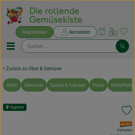
Warenko
Registrieren
Anmelden
Link
Mobiles Menu öffnen oder sc
Such
Zurück zu Obst & Gemüse
Ökokisten
Rezepte
Obst
Gemüse
Salate & Kräuter
Pilze
Kartoffeln
THEMENWELTEN
regional
Pr
NEUES & ANGEBOTE
, Verband:
Ökokisten
Demeter