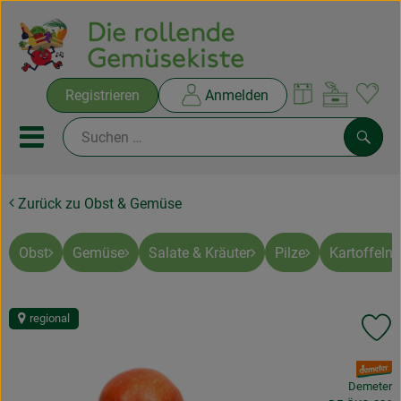
Warenko
Registrieren
Anmelden
Link
Mobiles Menu öffnen oder sc
Such
Zurück zu Obst & Gemüse
Ökokisten
Rezepte
Obst
Gemüse
Salate & Kräuter
Pilze
Kartoffeln
THEMENWELTEN
regional
Pr
NEUES & ANGEBOTE
, Verband:
Ökokisten
Demeter