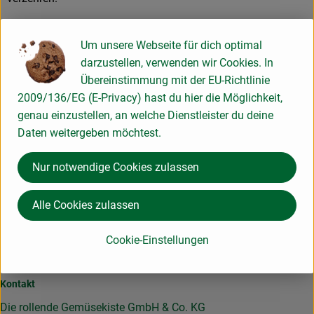
Produktinformationen
Um unsere Webseite für dich optimal
darzustellen, verwenden wir Cookies. In
Übereinstimmung mit der EU-Richtlinie
2009/136/EG (E-Privacy) hast du hier die Möglichkeit,
Herkunft
genau einzustellen, an welche Dienstleister du deine
Daten weitergeben möchtest.
Hersteller: Schlachtenberger
Nur notwendige Cookies zulassen
88048 Friedrichshafen Deutschland
Alle Cookies zulassen
zur Webseite
Hier für unseren Newsletter anmelden und keine Infos
Cookie-Einstellungen
verpassen!
Kontakt
Die rollende Gemüsekiste GmbH & Co. KG