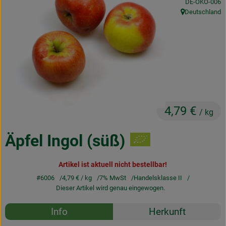
, Kontrollstelle
DE-ÖKO-006
Obst & Gemüse
Deutschland
, Herkunft:
Frisches
Naturkost
Getränke
Drogerie & Diverses
4,79 €
/ kg
Lieferservice
Äpfel Ingol (süß)
Über uns
Artikel ist aktuell nicht bestellbar!
#6006
4,79 €
/ kg
7% MwSt
Handelsklasse II
Infos
Dieser Artikel wird genau eingewogen.
Geschäftskunden
Rezepte
Info
Herkunft