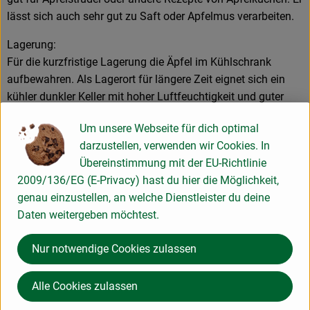
lässt sich auch sehr gut zu Saft oder Apfelmus verarbeiten.
Lagerung:
Für die kurzfristige Lagerung die Äpfel im Kühlschrank
aufbewahren. Als Lagerort für längere Zeit eignet sich ein
kühler dunkler Keller mit hoher Luftfeuchtigkeit und guter
Belüftung. Kontakt mit anderen Früchten vermeiden: Äpfel
Um unsere Webseite für dich optimal
verströmen Ethylen, das anderes Obst schneller reifen lässt.
darzustellen, verwenden wir Cookies. In
Äpfel mit Druckstellen nicht lagern, sondern zeitnah
Übereinstimmung mit der EU-Richtlinie
verzehren.
2009/136/EG (E-Privacy) hast du hier die Möglichkeit,
genau einzustellen, an welche Dienstleister du deine
Produktinformationen
Daten weitergeben möchtest.
Nur notwendige Cookies zulassen
Herkunft
Alle Cookies zulassen