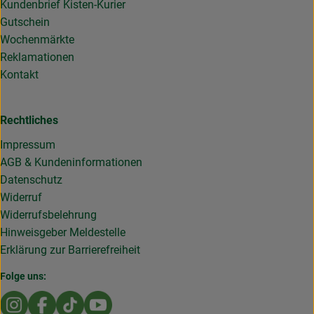
Kundenbrief Kisten-Kurier
Gutschein
Wochenmärkte
Reklamationen
Kontakt
Rechtliches
Impressum
AGB & Kundeninformationen
Datenschutz
Widerruf
Widerrufsbelehrung
Hinweisgeber Meldestelle
Erklärung zur Barrierefreiheit
Folge uns:
Externer Link zu https://www.instagram.com/die.rollende
Externer Link zu https://www.facebook.com/Dierol
Externer Link zu https://www.tiktok.com/@die
Externer Link zu https://www.youtub