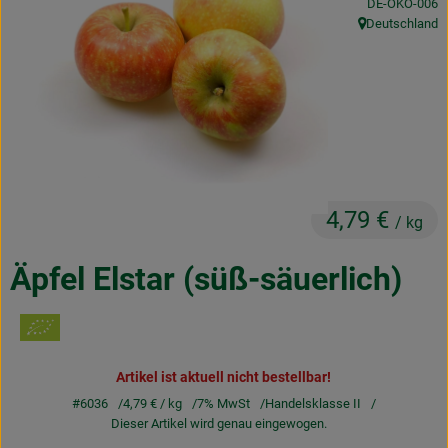
, Kontrollstelle
DE-ÖKO-006
Obst & Gemüse
Deutschland
, Herkunft:
Frisches
Naturkost
Getränke
Drogerie & Diverses
4,79 €
/ kg
Lieferservice
Äpfel Elstar (süß-säuerlich)
Über uns
Infos
Artikel ist aktuell nicht bestellbar!
Geschäftskunden
#6036
4,79 €
/ kg
7% MwSt
Handelsklasse II
Dieser Artikel wird genau eingewogen.