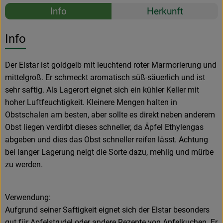
Rezepte
Info
Herkunft
Es wurden k
Entdecke passende Rezepte
Info
Der Elstar ist goldgelb mit leuchtend roter Marmorierung und
mittelgroß. Er schmeckt aromatisch süß-säuerlich und ist
sehr saftig. Als Lagerort eignet sich ein kühler Keller mit
hoher Luftfeuchtigkeit. Kleinere Mengen halten in
Obstschalen am besten, aber sollte es direkt neben anderem
Obst liegen verdirbt dieses schneller, da Äpfel Ethylengas
abgeben und dies das Obst schneller reifen lässt. Achtung
bei langer Lagerung neigt die Sorte dazu, mehlig und mürbe
zu werden.
Verwendung:
Aufgrund seiner Saftigkeit eignet sich der Elstar besonders
gut für Apfelstrudel oder andere Rezepte von Apfelkuchen. Er