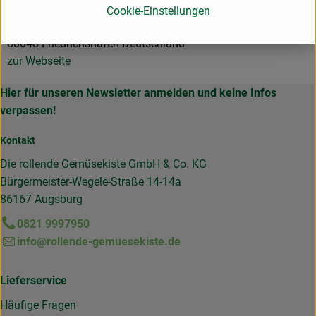
Hersteller: Schlachtenberger
Cookie-Einstellungen
88048 Friedrichshafen Deutschland
zur Webseite
Hier für unseren Newsletter anmelden und keine Infos
verpassen!
Kontakt
Die rollende Gemüsekiste GmbH & Co. KG
Bürgermeister-Wegele-Straße 14-14a
86167 Augsburg
0821 9997950
info@rollende-gemuesekiste.de
Lieferservice
Häufige Fragen